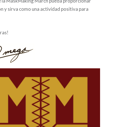
e la MaskMaking March pueda proporcionar
ón y sirva como una actividad positiva para
ras!