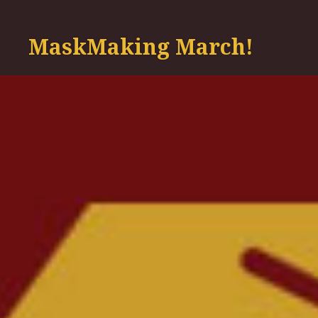
Skip
to
MaskMaking March!
content