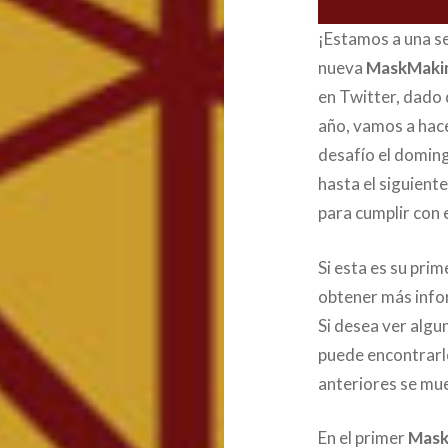
¡Estamos a una s
nueva
MaskMaki
en Twitter, dado 
año, vamos a hace
desafío el doming
hasta el siguien
para cumplir con 
Si esta es su pri
obtener más info
Si desea ver algu
puede encontrar
anteriores se mu
En el primer
Mask