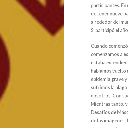
participantes. E
de tener nueve pa
alrededor del mu
Si participó el a
Cuando comenzó 
comenzamos a esc
estaba extendiend
habíamos vuelto 
epidemia grave y 
sufrimos la plaga
nosotros. Con sue
Mientras tanto, y
Desafíos de Másc
de las imágenes d