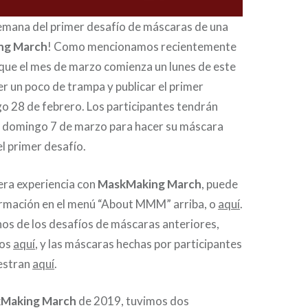
emana del primer desafío de máscaras de una
ng March
! Como mencionamos recientemente
que el mes de marzo comienza un lunes de este
r un poco de trampa y publicar el primer
o 28 de febrero. Los participantes tendrán
te domingo 7 de marzo para hacer su máscara
el primer desafío.
mera experiencia con
MaskMaking March
, puede
rmación en el menú “About MMM” arriba, o
aquí
.
nos de los desafíos de máscaras anteriores,
los
aquí
, y las máscaras hechas por participantes
estran
aquí
.
Making March
de 2019, tuvimos dos