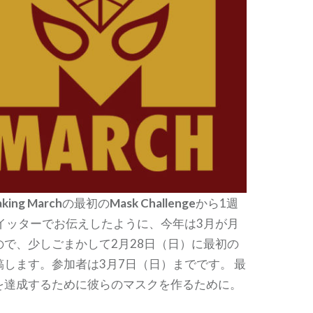
king March
の最初の
Mask Challenge
から1週
ツイッターでお伝えしたように、今年は3月が月
ので、少しごまかして2月28日（日）に最初の
します。参加者は3月7日（日）までです。 最
を達成するために彼らのマスクを作るために。