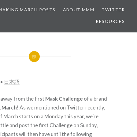
MAKING MARCH POSTS
ABOUT MMM
TWITTER
RESOURCES
•
日本語
away from the first
Mask Challenge
of a brand
 March
! As we mentioned on Twitter recently,
f March starts on a Monday this year, we’re
ittle and post the first Challenge on Sunday,
cipants will then have until the following