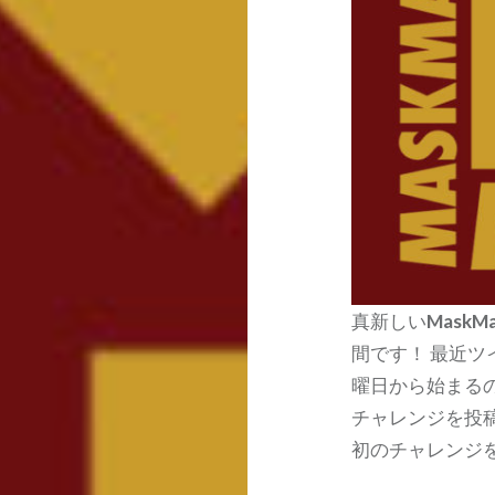
真新しい
MaskMa
間です！ 最近
曜日から始まる
チャレンジを投稿
初のチャレンジ