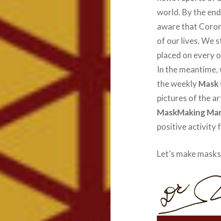
world. By the en
aware that Corona
of our lives. We s
placed on every on
In the meantime,
the weekly
Mask 
pictures of the ar
MaskMaking Ma
positive activity 
Let’s make masks