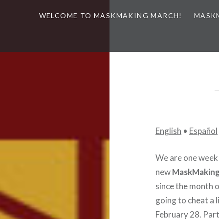
WELCOME TO MASKMAKING MARCH!
MASK
English
•
Español
We are one week 
new
MaskMaking
since the month o
going to cheat a l
February 28. Parti