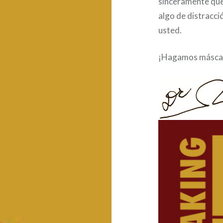
sinceramente qu
algo de distracci
usted.
¡Hagamos másca