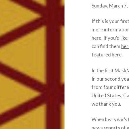
Sunday, March 7, t
If this is your fi
more information
here
. If you’d li
can find them
her
featured
here
.
In the first Mask
In our second yea
from four differe
United States, Ca
we thank you.
When last year’s
news reports of a