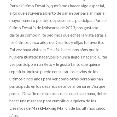
Para el último Desafío, queríamos hacer algo especial,
algo que estuviera abierto de par en par para animar al
mayor número posible de personas a participar. Para el
último Desafío de Máscaras de 2023, nos gustaría
darte un comodín: te pedimos que eches la vista atrás a
los últimos cinco años de Desafíos y elijas tu favorito.
Tal vez haya visto un Desafío hace unos años que le
hubiera gustado hacer, pero nunca llegó a hacerlo. O tal
vez participó en un Reto y le gustó tanto que quiere
repetirlo. Incluso puede consultar los envíos de los
últimos cinco años para ver cómo otras personas han
participado en los desafíos de años anteriores. Así que
para el Desafío de máscaras de la cuarta semana, debes
hacer una máscara para cumplir cualquiera de los
Desafíos de
MaskMaking March
de los últimos cinco
años.