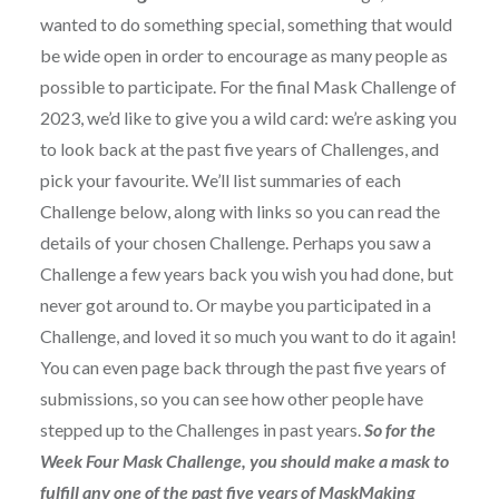
wanted to do something special, something that would
be wide open in order to encourage as many people as
possible to participate. For the final Mask Challenge of
2023, we’d like to give you a wild card: we’re asking you
to look back at the past five years of Challenges, and
pick your favourite. We’ll list summaries of each
Challenge below, along with links so you can read the
details of your chosen Challenge. Perhaps you saw a
Challenge a few years back you wish you had done, but
never got around to. Or maybe you participated in a
Challenge, and loved it so much you want to do it again!
You can even page back through the past five years of
submissions, so you can see how other people have
stepped up to the Challenges in past years.
So for the
Week Four Mask Challenge, you should make a mask to
fulfill any one of the past five years of MaskMaking