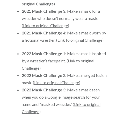
original Challenge
)
2021 Mask Challenge 3:
Make a mask for a
wrestler who doesn’t normally wear a mask.
(
Link to original Challenge
)
2021 Mask Challenge 4:
Make a mask worn by
a fictional wrestler. (
Link to original Challenge
)
2022 Mask Challenge 1:
Make a mask inspired
by a wrestler’s facepaint. (
Link to original
Challenge
)
2022 Mask Challenge 2:
Make a merged fusion
mask. (
Link to original Challenge
)
2022 Mask Challenge 3:
Make a mask seen
when you do a Google Image search for your
name and “masked wrestler.” (
Link to original
Challenge
)