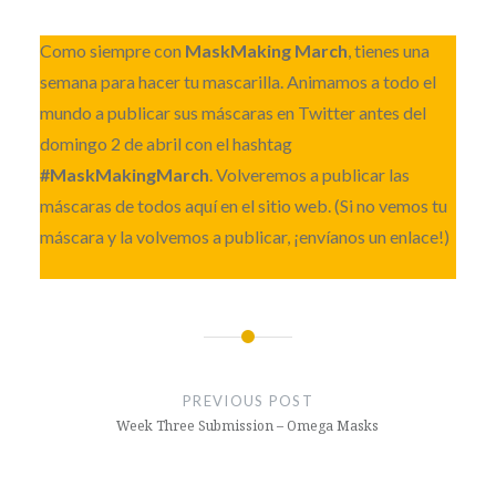
Como siempre con
MaskMaking March
, tienes una
semana para hacer tu mascarilla. Animamos a todo el
mundo a publicar sus máscaras en Twitter antes del
domingo 2 de abril con el hashtag
#MaskMakingMarch
. Volveremos a publicar las
máscaras de todos aquí en el sitio web. (Si no vemos tu
máscara y la volvemos a publicar, ¡envíanos un enlace!)
Post
navigation
PREVIOUS POST
Week Three Submission – Omega Masks