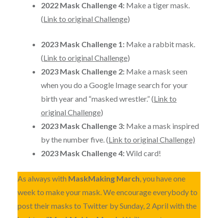
2022 Mask Challenge 4:
Make a tiger mask.
(
Link to original Challenge
)
2023 Mask Challenge 1:
Make a rabbit mask.
(
Link to original Challenge
)
2023 Mask Challenge 2:
Make a mask seen
when you do a Google Image search for your
birth year and “masked wrestler.” (
Link to
original Challenge
)
2023 Mask Challenge 3:
Make a mask inspired
by the number five. (
Link to original Challenge)
2023 Mask Challenge 4:
Wild card!
As always with
MaskMaking March
, you have one
week to make your mask. We encourage everybody to
post their masks to Twitter by Sunday, 2 April with the