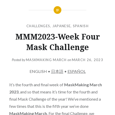
CHALLENGES
,
JAPANESE
,
SPANISH
MMM2023-Week Four
Mask Challenge
Posted by
MASKMAKING MARCH
on
MARCH 26, 2023
ENGLISH •
日本語
•
ESPAÑOL
It’s the fourth and final week of
MaskMaking March
2023
, and so that means it’s time for the fourth and
final Mask Challenge of the year! We’ve mentioned a
few times that this is the fifth year we’ve done
MaskMaking March
. For the final Challenge, we