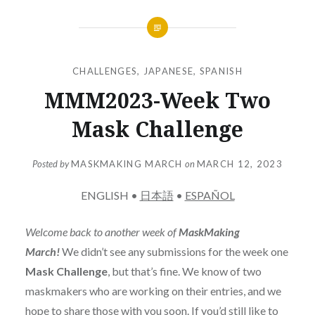
CHALLENGES
,
JAPANESE
,
SPANISH
MMM2023-Week Two
Mask Challenge
Posted by
MASKMAKING MARCH
on
MARCH 12, 2023
ENGLISH •
日本語
•
ESPAÑOL
Welcome back to another week of
MaskMaking
March!
We didn’t see any submissions for the week one
Mask Challenge
, but that’s fine. We know of two
maskmakers who are working on their entries, and we
hope to share those with you soon. If you’d still like to