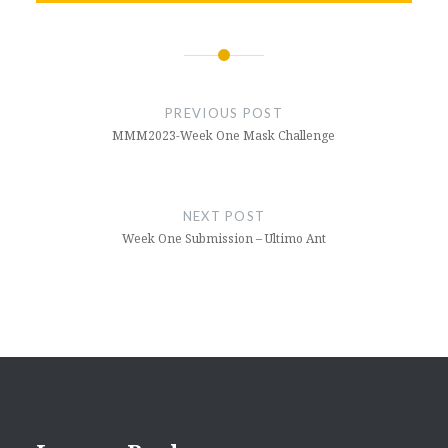
Post
navigation
PREVIOUS POST
MMM2023-Week One Mask Challenge
NEXT POST
Week One Submission – Ultimo Ant