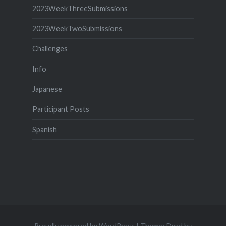
2023WeekThreeSubmissions
2023WeekTwoSubmissions
Challenges
Info
Japanese
Participant Posts
Spanish
Proudly powered by WordPress
|
Theme: Dyad by